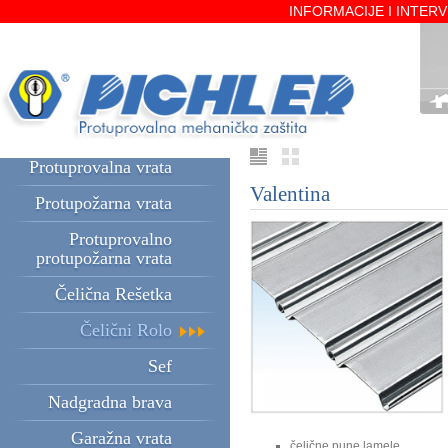
INFORMACIJE I INTERVE
Protuprovalna vrata
Valentina
Protupožarna vrata
Protuprovalno
protupožarna vrata
Čelična Rešetka
Čelični Rolo
Sef
Nadgradna brava
Garažna vrata
čelične pune lamele