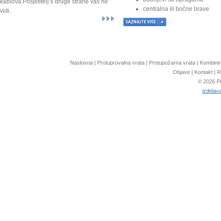
kablova.Posjetitelj s druge strane vas ne
centralna ili bočne brave
vidi.
ručica na prvoj lameli
Naslovna
|
Protuprovalna vrata
|
Protupožarna vrata
|
Kombinir
Objave
|
Kontakt
|
R
© 2026 Pi
izdelava