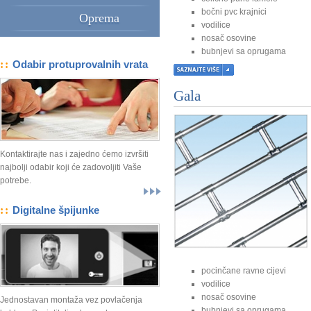
bočni pvc krajnici
Oprema
vodilice
nosač osovine
bubnjevi sa oprugama
::
Odabir protuprovalnih vrata
centralna ili bočne brave
ručica na prvoj lameli
Gala
Kontaktirajte nas i zajedno ćemo izvršiti
najbolji odabir koji će zadovoljiti Vaše
potrebe.
::
Digitalne špijunke
pocinčane ravne cijevi
vodilice
nosač osovine
Jednostavan montaža vez povlačenja
bubnjevi sa oprugama