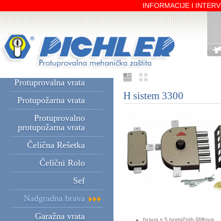
INFORMACIJE I INTERVE
Protuprovalna vrata
H sistem 3300
Protupožarna vrata
Protuprovalno
protupožarna vrata
Čelična Rešetka
Čelični Rolo
Sef
Nadgradna brava
Garažna vrata
brava s 5 pomičnih štiftova