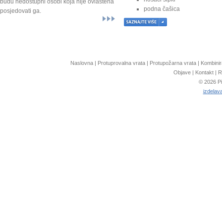
budu nedostupni osobi koja nije ovlaštena
podna čašica
posjedovati ga.
prstenovi
2 okomite šipke
Naslovna
|
Protuprovalna vrata
|
Protupožarna vrata
|
Kombinir
Objave
|
Kontakt
|
R
© 2026 Pi
izdelava