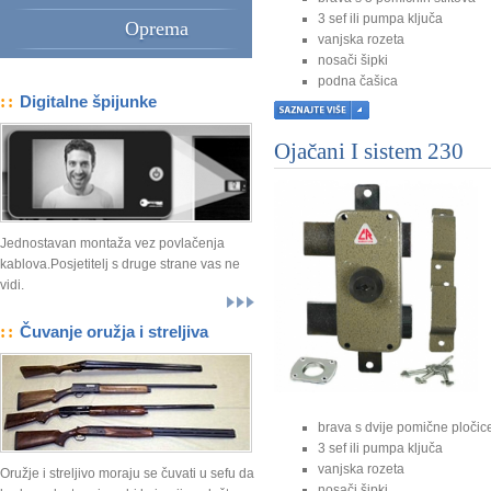
3 sef ili pumpa ključa
Oprema
vanjska rozeta
nosači šipki
podna čašica
::
Digitalne špijunke
prstenovi
4 okomite šipke
1 vodoravna šipka
Ojačani I sistem 230
Jednostavan montaža vez povlačenja
kablova.Posjetitelj s druge strane vas ne
vidi.
::
Čuvanje oružja i streljiva
brava s dvije pomične pločic
3 sef ili pumpa ključa
vanjska rozeta
Oružje i streljivo moraju se čuvati u sefu da
nosači šipki