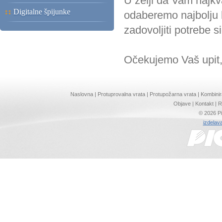
U želji da Vam najkv
::
Digitalne špijunke
odaberemo najbolju k
zadovoljiti potrebe s
Očekujemo Vaš upit,
Naslovna
|
Protuprovalna vrata
|
Protupožarna vrata
|
Kombinir
Objave
|
Kontakt
|
R
© 2026 Pi
izdelava