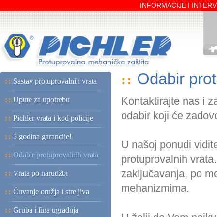
INFORMACIJE I INTERVE
Odabir prot
::
::
Sastav protuprovalnih vrata
Kontaktirajte nas i z
::
Upute za upotrebu
odabir koji će zadovo
::
Pichler vrata i kod policije
::
5 godina garancije!
U našoj ponudi vidit
::
Odabir protuprovalnih vrata
protuprovalnih vrata.
zaključavanja, po m
::
Vrata po narudžbi
mehanizmima.
::
Čuvanje oružja i streljiva
::
Gruba i fina ugradnja