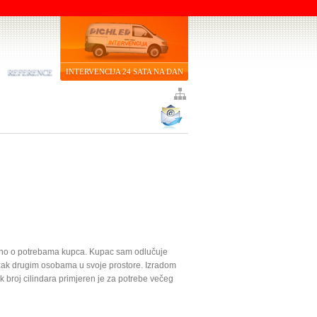
REFERENCE
INTERVENCIJA 24 SATA NA DAN
isno o potrebama kupca. Kupac sam odlučuje
ak drugim osobama u svoje prostore. Izradom
k broj cilindara primjeren je za potrebe večeg