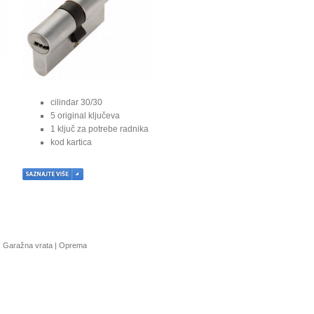
cilindar 30/30
5 original ključeva
1 ključ za potrebe radnika
kod kartica
|
Garažna vrata
|
Oprema