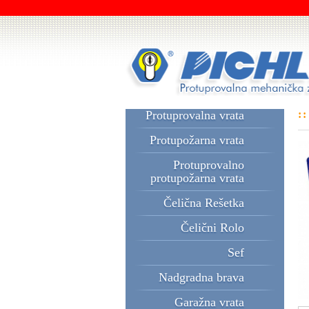
Protuprovalna vrata
::
Protupožarna vrata
Protuprovalno
protupožarna vrata
Čelična Rešetka
Čelični Rolo
Sef
Nadgradna brava
Garažna vrata