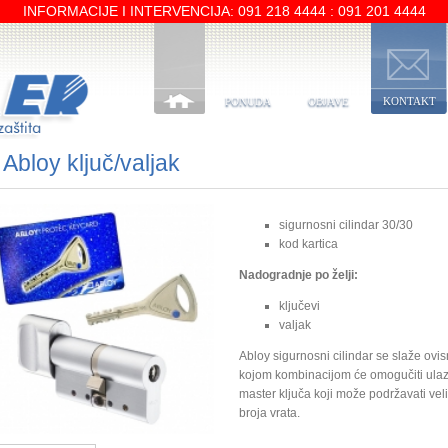
INFORMACIJE I INTERVENCIJA: 091 218 4444 : 091 201 4444
PONUDA
OBJAVE
KONTAKT
Abloy ključ/valjak
sigurnosni cilindar 30/30
kod kartica
Nadogradnje po želji:
ključevi
valjak
Abloy sigurnosni cilindar se slaže ov
kojom kombinacijom će omogučiti ulaz
master ključa koji može podržavati veli
broja vrata.