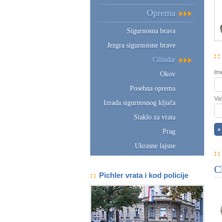
Oprema
Sigurnosna brava
Jezgra sigurnoisne brave
::
Cilindar
Im
Okov
Posebna oprema
Va
Izrada sigurnosnog ključa
Staklo za vrata
Prag
Ukrasne lajsne
::
C
::
Pichler vrata i kod policije