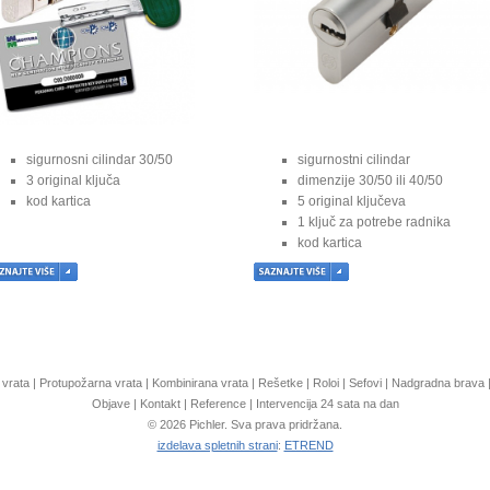
sigurnosni cilindar 30/50
sigurnostni cilindar
3 original ključa
dimenzije 30/50 ili 40/50
kod kartica
5 original ključeva
1 ključ za potrebe radnika
kod kartica
 vrata
|
Protupožarna vrata
|
Kombinirana vrata
|
Rešetke
|
Roloi
|
Sefovi
|
Nadgradna brava
Objave
|
Kontakt
|
Reference
|
Intervencija 24 sata na dan
© 2026 Pichler. Sva prava pridržana.
izdelava spletnih strani
:
ETREND