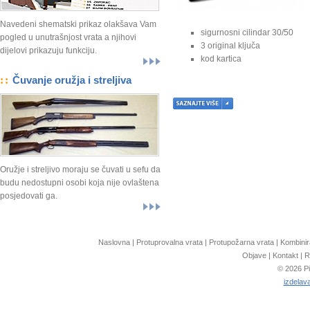
Navedeni shematski prikaz olakšava Vam
sigurnosni cilindar 30/50
pogled u unutrašnjost vrata a njihovi
3 original ključa
dijelovi prikazuju funkciju.
kod kartica
::
Čuvanje oružja i streljiva
Oružje i streljivo moraju se čuvati u sefu da
budu nedostupni osobi koja nije ovlaštena
posjedovati ga.
Naslovna
|
Protuprovalna vrata
|
Protupožarna vrata
|
Kombinir
Objave
|
Kontakt
|
R
© 2026 Pi
izdelava