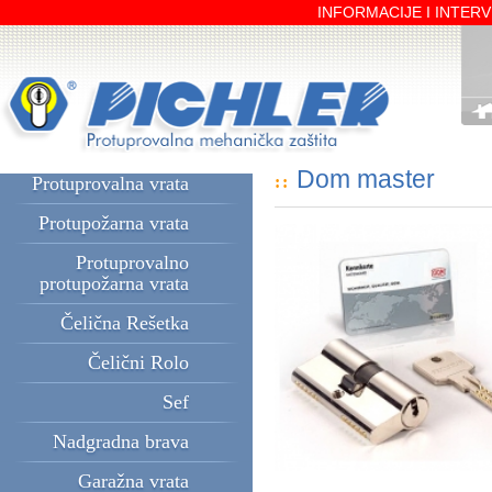
INFORMACIJE I INTERVE
Dom master
Protuprovalna vrata
::
Protupožarna vrata
Protuprovalno
protupožarna vrata
Čelična Rešetka
Čelični Rolo
Sef
Nadgradna brava
Garažna vrata