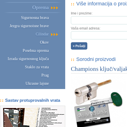
Više informacija o pr
::
Oprema
Ime i prezime:
Sigurnosna brava
Jezgra sigurnoisne brave
Vaša email adresa:
Cilindar
Okov
Posebna oprema
Sorodni proizvodi
Izrada sigurnosnog ključa
::
Staklo za vrata
Champions ključ/valja
Prag
Ukrasne lajsne
::
Sastav protuprovalnih vrata